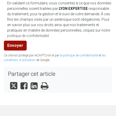
En validant ce formulaire, vous consentez à ce que vos données
personnelles soient traitées par
LYON EXPERTISE
responsable
Taux de rendement d'un capital
du traitement, pour la gestion et le suivi de votre demande. À ces
fins les champs visés par un astérisque sont obligatoires. Pour
Taux de rendement d'une suite de versements constants
en savoir plus sur vos droits ainsi que nos traitements et
pratiques en matière de données personnelles, cliquez sur notre
Calcul du capital emprunté
politique de confidentialité
Calcul de la durée (selon votre capacité de rembourseme
Envoyer
Calcul du versement périodique
Ce site est protégé par reCAPTCHA et par
la politique de confidentialité
et
les
conditions d'utilisation
de Google.
Calcul du taux
Partager cet article
Calcul des loyers (constants)
Calcul du taux réel (coût réel du crédit-bail)
Calcul de la durée
Absences et congés du salarié