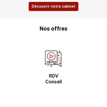
Découvrir notre cabinet
Taux de rendement d'un capital
Taux de rendement d'une suite de versements constants
Nos offres
Calcul du capital emprunté
Calcul de la durée (selon votre capacité de rembourseme
Calcul du versement périodique
Calcul du taux
Calcul des loyers (constants)
RDV
Calcul du taux réel (coût réel du crédit-bail)
Conseil
Calcul de la durée
Absences et congés du salarié